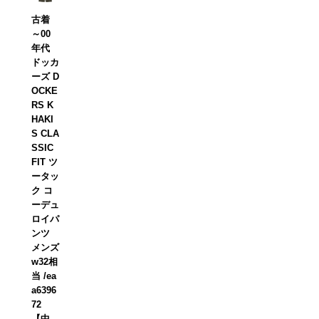
古着
～00
年代
ドッカ
ーズ D
OCKE
RS K
HAKI
S CLA
SSIC
FIT ツ
ータッ
ク コ
ーデュ
ロイパ
ンツ
メンズ
w32相
当 /ea
a6396
72
【中