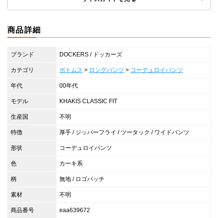
商品詳細
ブランド
DOCKERS / ドッカーズ
カテゴリ
ボトムス
>
ロングパンツ
>
コーデュロイパンツ
年代
00年代
モデル
KHAKIS CLASSIC FIT
生産国
不明
特徴
厚手 / ジッパーフライ / ツータック / ワイドパンツ
形状
コーデュロイパンツ
色
カーキ系
柄
無地 / ロゴパッチ
素材
不明
商品番号
eaa639672