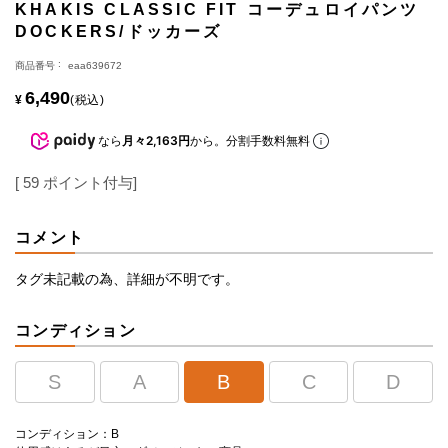
KHAKIS CLASSIC FIT コーデュロイパンツ
DOCKERS/ドッカーズ
商品番号
eaa639672
6,490
¥
税込
なら
月々2,163円
から。分割手数料無料
[
59
ポイント付与]
コメント
タグ未記載の為、詳細が不明です。
コンディション
S
A
B
C
D
コンディション：B