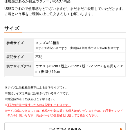
使用感はあるが目立つダメージのない商品
USEDですので使用感などございますが、まだまだご愛用していただけます。
古着という事をご理解の上ご注文よろしくお願いします。
サイズ
参考サイズ
メンズw32相当
※サイズ表記不明ですが、実測値＆着用感でメンズw32相当です。
表記サイズ
不明
実寸サイズ(cm)
ウエスト82cm / 股上29.5cm / 股下72.5cm / もも周り71c
m / 裾周り44cm
サイズは当社独自基準による参考サイズです。
表記サイズは商品に記載されているサイズです。
測定値の若干の誤差はご了承下さい。
下記の方法で採寸したものを記載しております。
サイズ感につきましては、体格やお好み等でも個人差がございますため、お手持ちのアイ
テムを計測いただき、商品ページの計測値と比較してご検討ください。
サイズガイドを見る