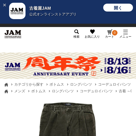
開く
古着屋JAM
公式オンラインストアアプリ
メンズ
レディース
カテゴリ
ヴィンテージ
グッ
0
検索
お気に入り
カート
メニュー
カテゴリから探す
ボトムス
ロングパンツ
コーデュロイパンツ
メンズ
ボトムス
ロングパンツ
コーデュロイパンツ
古着 ～00