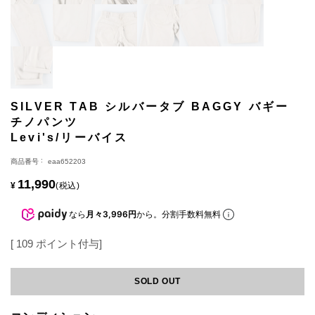
SILVER TAB シルバータブ BAGGY バギー
チノパンツ
Levi's/リーバイス
商品番号
eaa652203
11,990
¥
税込
なら
月々3,996円
から。分割手数料無料
[
109
ポイント付与]
SOLD OUT