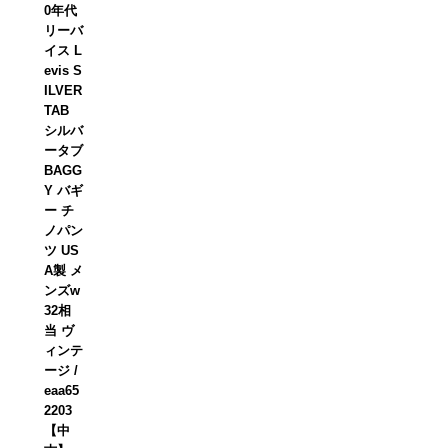
0年代
リーバ
イス L
evis S
ILVER
TAB
シルバ
ータブ
BAGG
Y バギ
ー チ
ノパン
ツ US
A製 メ
ンズw
32相
当 ヴ
ィンテ
ージ /
eaa65
2203
【中