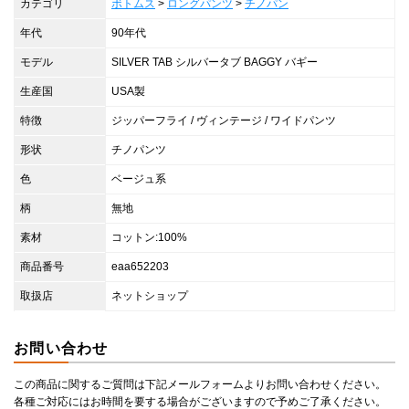
カテゴリ
ボトムス
>
ロングパンツ
>
チノパン
年代
90年代
モデル
SILVER TAB シルバータブ BAGGY バギー
生産国
USA製
特徴
ジッパーフライ / ヴィンテージ / ワイドパンツ
形状
チノパンツ
色
ベージュ系
柄
無地
素材
コットン:100%
商品番号
eaa652203
取扱店
ネットショップ
お問い合わせ
この商品に関するご質問は下記メールフォームよりお問い合わせください。
各種ご対応にはお時間を要する場合がございますので予めご了承ください。