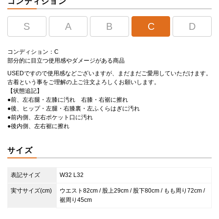
コンディション
S
A
B
C
D
コンディション：C
部分的に目立つ使用感やダメージがある商品
USEDですので使用感などございますが、まだまだご愛用していただけます。
古着という事をご理解の上ご注文よろしくお願いします。
【状態追記】
●前、左右腿・左膝に汚れ 右膝・右裾に擦れ
●後、ヒップ・左腿・右膝裏・左ふくらはぎに汚れ
●前内側、左右ポケット口に汚れ
●後内側、左右裾に擦れ
サイズ
表記サイズ
W32 L32
実寸サイズ(cm)
ウエスト82cm / 股上29cm / 股下80cm / もも周り72cm /
裾周り45cm