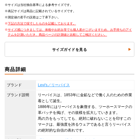
サイズは当社独自基準による参考サイズです。
表記サイズは商品に記載されているサイズです。
測定値の若干の誤差はご了承下さい。
下記の方法で採寸したものを記載しております。
サイズ感につきましては、体格やお好み等でも個人差がございますため、お手持ちのアイ
テムを計測いただき、商品ページの計測値と比較してご検討ください。
サイズガイドを見る
商品詳細
ブランド
Levi's／リーバイス
ブランド説明
リーバイスは、1853年に金鉱などで働く人のための作業
着として誕生。
1886年にはリーバイスを象徴する、ツーホースマークの
革パッチを掲げ、その規模を拡大していきます。
馬の力をもってしても、絶対に破れないことを印すこの
マークは、最強度を誇るウェアであると言うリーバイス
の絶対的な自信の表れです。