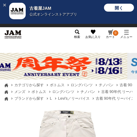
開く
古着屋JAM
公式オンラインストアアプリ
メンズ
レディース
カテゴリ
ヴィンテージ
グッ
0
検索
お気に入り
カート
メニュー
カテゴリから探す
ボトムス
ロングパンツ
チノパン
古着 90年
メンズ
ボトムス
ロングパンツ
チノパン
古着 90年代 リーバイス
ブランドから探す
L
Levi's／リーバイス
古着 90年代 リーバイス L