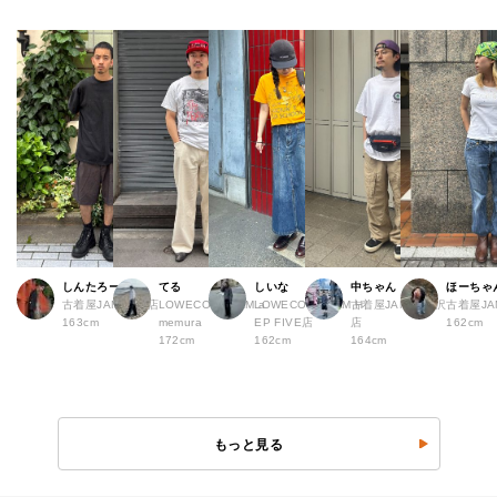
しんたろー
てる
しいな
中ちゃん
ほーちゃ
古着屋JAM 仙台店
LOWECO by JAM a
LOWECO by JAM H
古着屋JAM 下北沢
古着屋J
163cm
memura
EP FIVE店
店
162cm
172cm
162cm
164cm
もっと見る