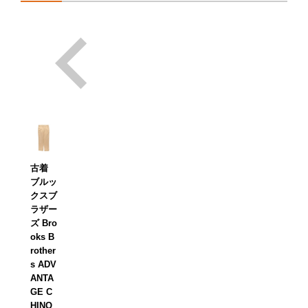
古着
ブルッ
クスブ
ラザー
ズ Bro
oks B
rother
s ADV
ANTA
GE C
HINO