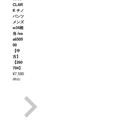
CLAR
K チノ
パンツ
メンズ
w34相
当 /ea
a6509
00
【中
古】
【260
704】
¥
7,590
(税込)