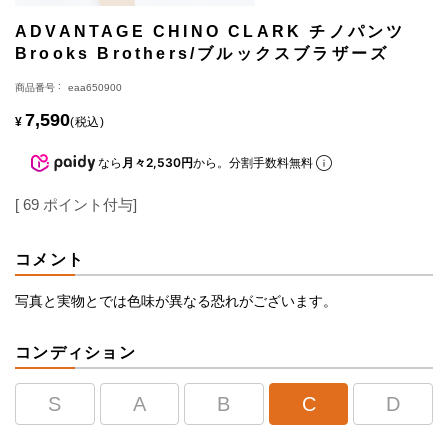
ADVANTAGE CHINO CLARK チノパンツ
Brooks Brothers/ブルックスブラザーズ
商品番号
eaa650900
7,590
¥
税込
なら
月々2,530円
から。分割手数料無料
[
69
ポイント付与]
コメント
写真と実物とでは色味が異なる恐れがございます。
コンディション
S
A
B
C
D