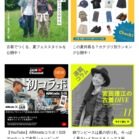
古着でつくる、夏フェススタイルを
この夏何着る？カテゴリ別ランキン
公開中！
グ公開中！
【YouTube】ARKnetsコラボ！028
柄ワンピースは夏の切り札、今っぽ
マーケットで本気ショッピング
く着るレイヤード＆ミックス術