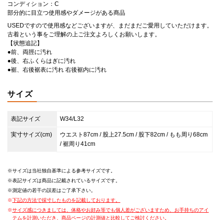
コンディション：C
部分的に目立つ使用感やダメージがある商品
USEDですので使用感などございますが、まだまだご愛用していただけます。
古着という事をご理解の上ご注文よろしくお願いします。
【状態追記】
●前、両脛に汚れ
●後、右ふくらはぎに汚れ
●裾、右後裾表に汚れ 右後裾内に汚れ
サイズ
表記サイズ
W34/L32
実寸サイズ(cm)
ウエスト87cm / 股上27.5cm / 股下82cm / もも周り68cm
/ 裾周り41cm
サイズは当社独自基準による参考サイズです。
表記サイズは商品に記載されているサイズです。
測定値の若干の誤差はご了承下さい。
下記の方法で採寸したものを記載しております。
サイズ感につきましては、体格やお好み等でも個人差がございますため、お手持ちのアイ
テムを計測いただき、商品ページの計測値と比較してご検討ください。