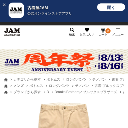
開く
古着屋JAM
公式オンラインストアアプリ
メンズ
レディース
カテゴリ
ヴィンテージ
グッ
0
検索
お気に入り
カート
メニュー
カテゴリから探す
ボトムス
ロングパンツ
チノパン
古着 ブルック
メンズ
ボトムス
ロングパンツ
チノパン
古着 ブルックスブラザーズ 
ブランドから探す
B
Brooks Brothers／ブルックスブラザーズ
古着