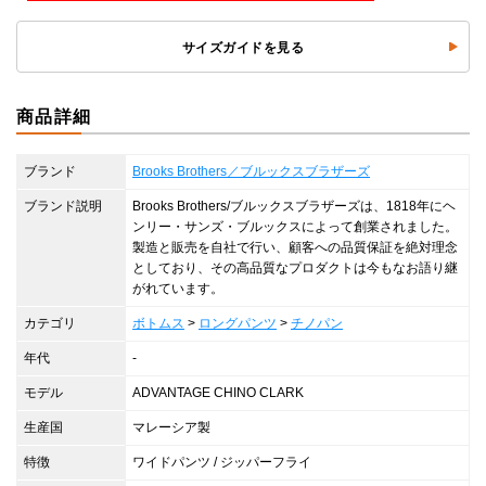
サイズガイドを見る
商品詳細
ブランド
Brooks Brothers／ブルックスブラザーズ
ブランド説明
Brooks Brothers/ブルックスブラザーズは、1818年にヘ
ンリー・サンズ・ブルックスによって創業されました。
製造と販売を自社で行い、顧客への品質保証を絶対理念
としており、その高品質なプロダクトは今もなお語り継
がれています。
カテゴリ
ボトムス
>
ロングパンツ
>
チノパン
年代
-
モデル
ADVANTAGE CHINO CLARK
生産国
マレーシア製
特徴
ワイドパンツ / ジッパーフライ