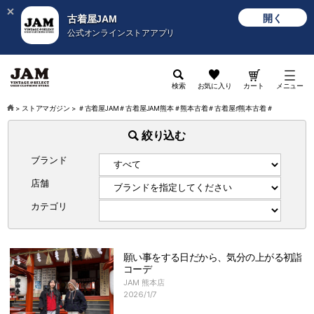
開く
古着屋JAM
公式オンラインストアアプリ
検索
お気に入り
カート
メニュー
>
ストアマガジン
>
＃古着屋JAM＃古着屋JAM熊本＃熊本古着＃古着屋♯熊本古着＃
絞り込む
ブランド
店舗
カテゴリ
願い事をする日だから、気分の上がる初詣
コーデ
JAM 熊本店
2026/1/7