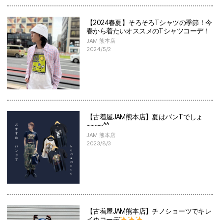
【2024春夏】そろそろTシャツの季節！今
春から着たいオススメのTシャツコーデ！
JAM 熊本店
2024/5/2
【古着屋JAM熊本店】夏はバンTでしょ
~~~~^^
JAM 熊本店
2023/8/3
【古着屋JAM熊本店】チノショーツでキレ
イめコーデ