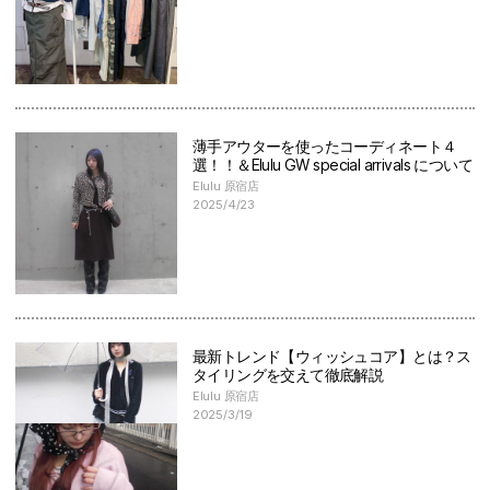
薄手アウターを使ったコーディネート４
選！！＆Elulu GW special arrivals について
Elulu 原宿店
2025/4/23
最新トレンド【ウィッシュコア】とは？ス
タイリングを交えて徹底解説
Elulu 原宿店
2025/3/19