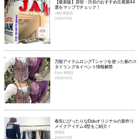
【最新版】原宿・渋谷のおすすめ古着屋44
選をマップでチェック！
JAM 原宿店
2026/7/20
万能アイテムロングTシャツを使った春のス
タイリング＆イベント情報解禁
Elulu 原宿店
2026/4/22
春先にぴったりなEluluオリジナルの新作リ
メイクアイテム4型をご紹介！
原宿店
2026/3/25