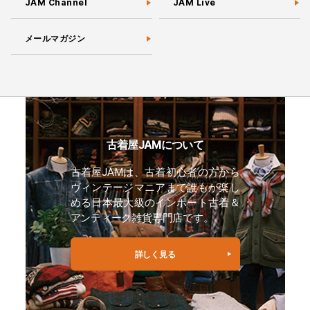
JAM Channel
JAM Live
メールマガジン
古着屋JAMについて
古着屋JAMは、古着初心者の方から
ヴィンテージマニアまで誰もが楽し
める日本最大級のインポート古着＆
アンティーク雑貨専門店です。
詳しく見る