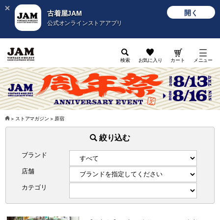
開く
古着屋JAM
公式オンラインストアアプリ
検索
お気に入り
カート
メニュー
>
ストアマガジン
>
原宿
絞り込む
ブランド
店舗
カテゴリ