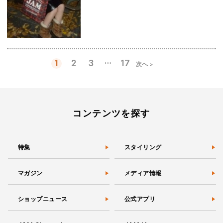
…
1
2
3
17
次へ >
投
稿
の
ペ
ー
コンテンツを探す
ジ
送
り
特集
スタイリング
マガジン
メディア情報
ショップニュース
公式アプリ