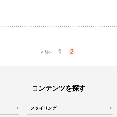
投
1
2
< 前へ
稿
の
ペ
ー
ジ
送
り
コンテンツを探す
スタイリング