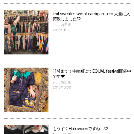
knit sweater.sweat.cardigan…etc 大量に入
荷致しました♡
Elulu 梅田店
2018/11/12
11/4まで！中崎町にてEQUAL festival開催中
です♥
Elulu 梅田店
2018/10/30
もうすぐHalloweenですね….♡