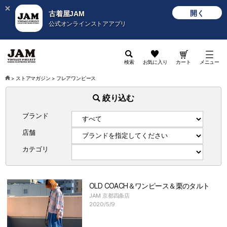
開く
古着屋JAM
公式オンラインストアアプリ
検索
お気に入り
カート
メニュー
>
ストアマガジン
>
フレアワンピース
絞り込む
ブランド
店舗
カテゴリ
OLD COACH＆ワンピース＆栗のタルト
JAM 京都四条店
2020/5/9