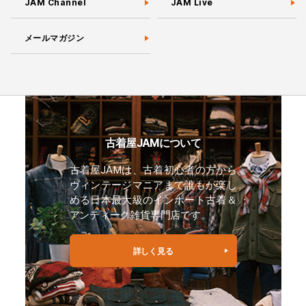
JAM Channel
JAM Live
メールマガジン
古着屋JAMについて
古着屋JAMは、古着初心者の方から
ヴィンテージマニアまで誰もが楽し
める日本最大級のインポート古着＆
アンティーク雑貨専門店です。
詳しく見る