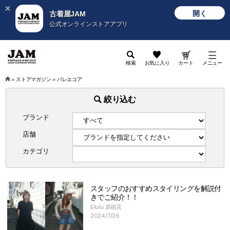
開く
古着屋JAM
公式オンラインストアアプリ
検索
お気に入り
カート
メニュー
>
ストアマガジン
>
バレエコア
絞り込む
ブランド
店舗
カテゴリ
スタッフのおすすめスタイリングを解説付
きでご紹介！！
Elulu 原宿店
2024/7/26