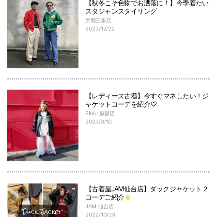
【秋冬こそ色物でお洒落に！】今季着たい
スタジャンスタイリング
京都三条店
2023/12/22
【レディース古着】今すぐマネしたい！ジ
ャケットコーデを紹介♡
Elulu 原宿店
2023/3/10
【古着屋JAM仙台店】ダックジャケット２
コーデご紹介
JAM 仙台店
2022/10/23