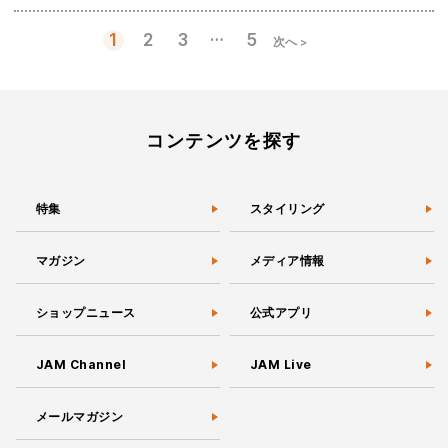
…
1
2
3
5
次へ >
投
稿
の
ペ
ー
コンテンツを探す
ジ
送
り
特集
スタイリング
マガジン
メディア情報
ショップニュース
公式アプリ
JAM Channel
JAM Live
メールマガジン