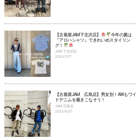
【古着屋JAM下北沢店】
今年の夏は
『アロハシャツ』できれいめスタイリン
グ！
JAM 下北沢店
2023/7/17
【古着屋JAM 広島店】男女別！AWもワイ
ドデニムを履きこなそう！
JAM 広島店
2022/8/21