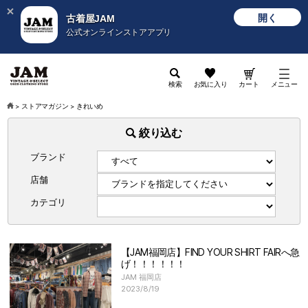
開く
古着屋JAM
公式オンラインストアアプリ
検索
お気に入り
カート
メニュー
>
ストアマガジン
>
きれいめ
絞り込む
ブランド
店舗
カテゴリ
【JAM福岡店】FIND YOUR SHIRT FAIRへ急
げ！！！！！！
JAM 福岡店
2023/8/19