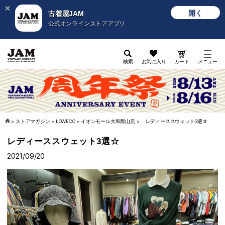
開く
古着屋JAM
公式オンラインストアアプリ
検索
お気に入り
カート
メニュー
>
ストアマガジン
>
LOWECO
>
イオンモール大和郡山店
>
レディーススウェット3選☆
レディーススウェット3選☆
2021/09/20