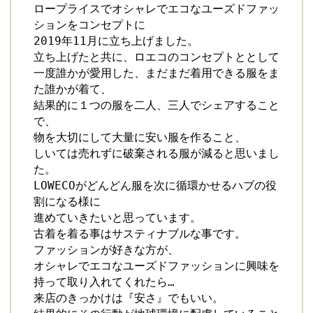
ロープライスでオシャレでエコなユーズドファッ
ションをコンセプトに

2019年11月に立ち上げました。

立ち上げたと共に、ロエコのコンセプトととして

一度誰かが愛用した、まだまだ着用できる服をま
た誰かが着て、

結果的に１つの服を二人、三人でシェアすること
で、 

物を大切にして大量に安い服を作ること、

しいては売れずに破棄される服が減ると思いまし
た。

LOWECOがどんどん服を次に循環かせるハブの役
割になる様に

進めていきたいと思っています。 

古着を着る事はサスティナブルな事です。 

ファッションが好きな方が、

オシャレでエコなユーズドファッションに興味を
持って取り入れてくれたら…

来店のきっかけは『安さ』でもいい。 
