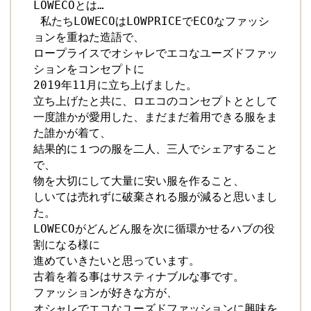
LOWECOとは… 

 私たちLOWECOはLOWPRICEでECOなファッシ
ョンを重ねた造語で、 

ロープライスでオシャレでエコなユーズドファッ
ションをコンセプトに

2019年11月に立ち上げました。

立ち上げたと共に、ロエコのコンセプトととして

一度誰かが愛用した、まだまだ着用できる服をま
た誰かが着て、

結果的に１つの服を二人、三人でシェアすること
で、 

物を大切にして大量に安い服を作ること、

しいては売れずに破棄される服が減ると思いまし
た。

LOWECOがどんどん服を次に循環かせるハブの役
割になる様に

進めていきたいと思っています。 

古着を着る事はサスティナブルな事です。 

ファッションが好きな方が、

オシャレでエコなユーズドファッションに興味を