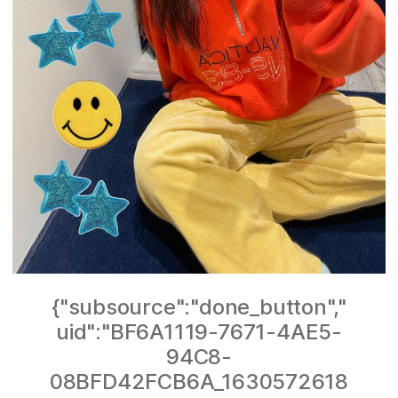
{"subsource":"done_button","
uid":"BF6A1119-7671-4AE5-
94C8-
08BFD42FCB6A_1630572618