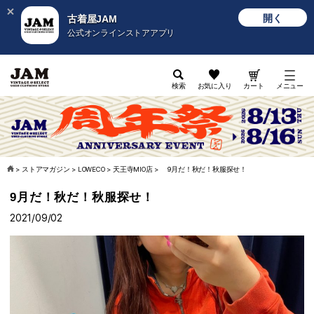
開く
古着屋JAM
公式オンラインストアアプリ
検索
お気に入り
カート
メニュー
>
ストアマガジン
>
LOWECO
>
天王寺MIO店
>
9月だ！秋だ！秋服探せ！
9月だ！秋だ！秋服探せ！
2021/09/02