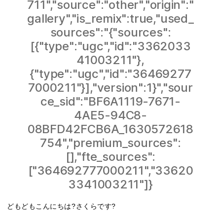
711","source":"other","origin":"
gallery","is_remix":true,"used_
sources":"{"sources":
[{"type":"ugc","id":"3362033
41003211"},
{"type":"ugc","id":"36469277
7000211"}],"version":1}","sour
ce_sid":"BF6A1119-7671-
4AE5-94C8-
08BFD42FCB6A_1630572618
754","premium_sources":
[],"fte_sources":
["364692777000211","33620
3341003211"]}
どもどもこんにちは?さくらです?