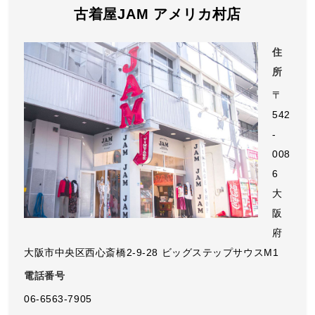
古着屋JAM アメリカ村店
住
所
〒
542
-
008
6
大
阪
府
大阪市中央区西心斎橋2-9-28 ビッグステップサウスM1
電話番号
06-6563-7905