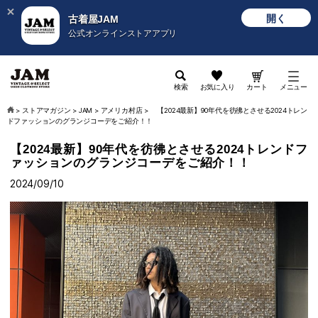
開く
古着屋JAM
公式オンラインストアアプリ
検索
お気に入り
カート
メニュー
>
ストアマガジン
>
JAM
>
アメリカ村店
>
【2024最新】90年代を彷彿とさせる2024トレン
ドファッションのグランジコーデをご紹介！！
【2024最新】90年代を彷彿とさせる2024トレンドフ
ァッションのグランジコーデをご紹介！！
2024/09/10