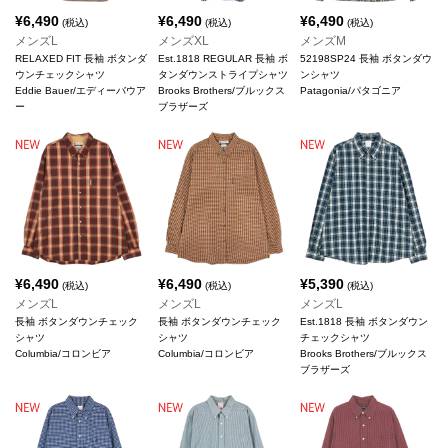
¥
6,490
¥
6,490
¥
6,490
(税込)
(税込)
(税込)
メンズL
メンズXL
メンズM
RELAXED FIT 長袖 ボタンダ
Est.1818 REGULAR 長袖 ボ
52198SP24 長袖 ボタンダウ
ウンチェックシャツ
タンダウンストライプシャツ
ンシャツ
Eddie Bauer/エディーバウア
Brooks Brothers/ブルックス
Patagonia/パタゴニア
ー
ブラザーズ
¥
6,490
¥
6,490
¥
5,390
(税込)
(税込)
(税込)
メンズL
メンズL
メンズL
長袖 ボタンダウンチェック
長袖 ボタンダウンチェック
Est.1818 長袖 ボタンダウン
シャツ
シャツ
チェックシャツ
Columbia/コロンビア
Columbia/コロンビア
Brooks Brothers/ブルックス
ブラザーズ