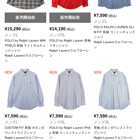
¥
7,590
(税込)
販売開始前
販売開始前
メンズL
POLO RALPH LAUREN SLI
¥
15,290
¥
14,190
(税込)
(税込)
M FIT 長袖 コットンチェック
メンズL
メンズXL
シャツ
POLO by Ralph Lauren WHI
POLO by Ralph Lauren 長袖
Ralph Lauren/ラルフローレ
TFIELD 長袖 ライトネルチェ
リネンシャツ
ン
ックシャツ
Ralph Lauren/ラルフローレ
Ralph Lauren/ラルフローレ
ン
ン
¥
7,590
¥
7,590
¥
7,590
(税込)
(税込)
(税込)
メンズL
メンズXL
メンズXL
CUSTOM FIT 長袖 ボタンダ
POLO by Ralph Lauren Phili
長袖 ボタンダウンストライ
ウンストライプシャツ
p 長袖 コットンチェックシャ
プシャツ
Ralph Lauren/ラルフローレ
ツ
Ralph Lauren/ラルフローレ