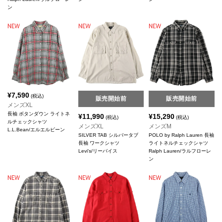
ン
¥
7,590
(税込)
販売開始前
販売開始前
メンズXL
長袖 ボタンダウン ライトネ
¥
11,990
¥
15,290
(税込)
(税込)
ルチェックシャツ
メンズXL
メンズM
L.L.Bean/エルエルビーン
SILVER TAB シルバータブ
POLO by Ralph Lauren 長袖
長袖 ワークシャツ
ライトネルチェックシャツ
Levi's/リーバイス
Ralph Lauren/ラルフローレ
ン