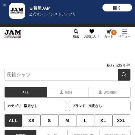
開く
古着屋JAM
公式オンラインストアアプリ
メンズ
レディース
カテゴリ
ヴィンテージ
グッ
0
検索
お気に入り
カート
メニュー
60
/
5294
件
ALL
MEN
WOMEN
カテゴリ
指定なし
ブランド
指定なし
ALL
XS
S
M
L
XL
XXL