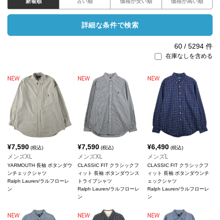
新着順
古い順
価格が安い順
価格が高い順
詳細な条件で検索
60
/
5294
件
在庫なしを含める
¥
7,590
¥
7,590
¥
6,490
(税込)
(税込)
(税込)
メンズXL
メンズXL
メンズL
YARMOUTH 長袖 ボタンダウ
CLASSIC FIT クラシックフ
CLASSIC FIT クラシックフ
ンチェックシャツ
ィット 長袖 ボタンダウンス
ィット 長袖 ボタンダウンチ
Ralph Lauren/ラルフローレ
トライプシャツ
ェックシャツ
ン
Ralph Lauren/ラルフローレ
Ralph Lauren/ラルフローレ
ン
ン