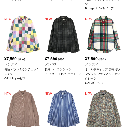
ツ
Patagonia/パタゴニア
¥
7,590
¥
7,590
¥
7,590
(税込)
(税込)
(税込)
メンズM
メンズL
メンズM
長袖 ボタンダウンチェック
長袖 レーヨンシャツ
オールドギャップ 長袖 ボタ
シャツ
PERRY ELLIS/ペリーエリス
ンダウン フランネルチェッ
ORVIS/オービス
クシャツ
GAP/ギャップ