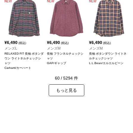
¥
6,490
¥
6,490
¥
6,490
(税込)
(税込)
(税込)
メンズL
メンズM
メンズM
RELAXED FIT 長袖 ボタンダ
長袖 フランネルチェックシ
長袖 ボタンダウン ライトネ
ウン ライトネルチェックシ
ャツ
ルチェックシャツ
ャツ
GAP/ギャップ
L.L.Bean/エルエルビーン
Carhartt/カーハート
60
/
5294
件
もっと見る