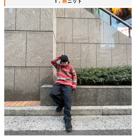
1．
柄
ニット