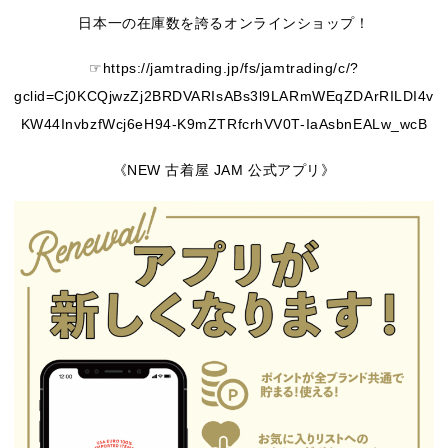
日本一の在庫数を誇るオンラインショップ！
☞https://jamtrading.jp/fs/jamtrading/c/?
gclid=Cj0KCQjwzZj2BRDVARIsABs3l9LARmWEqZDArRILDI4v
KW44InvbzfWcj6eH94-K9mZTRfcrhVV0T-IaAsbnEALw_wcB
《NEW 古着屋 JAM 公式アプリ》