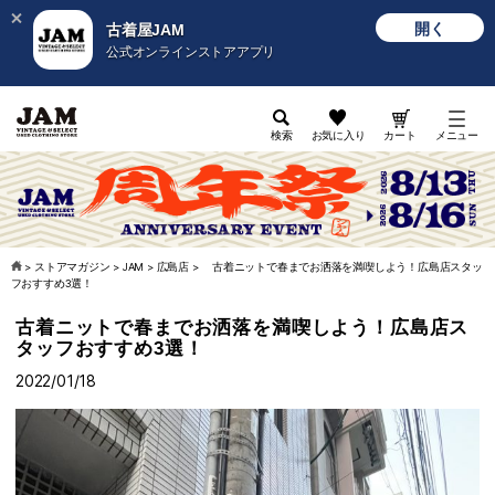
開く
古着屋JAM
公式オンラインストアアプリ
検索
お気に入り
カート
メニュー
>
ストアマガジン
>
JAM
>
広島店
>
古着ニットで春までお洒落を満喫しよう！広島店スタッ
フおすすめ3選！
古着ニットで春までお洒落を満喫しよう！広島店ス
タッフおすすめ3選！
2022/01/18