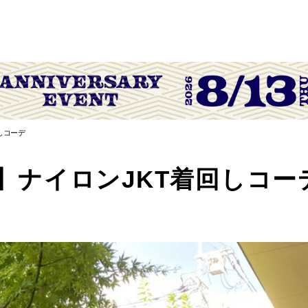
しコーデ
】ナイロンJKT着回しコー