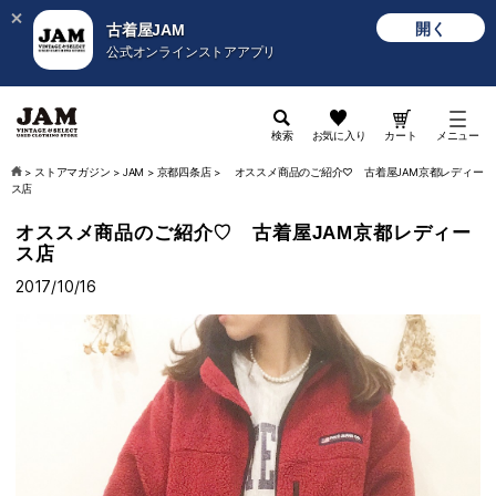
開く
古着屋JAM
公式オンラインストアアプリ
検索
お気に入り
カート
メニュー
>
ストアマガジン
>
JAM
>
京都四条店
>
オススメ商品のご紹介♡ 古着屋JAM京都レディー
ス店
オススメ商品のご紹介♡ 古着屋JAM京都レディー
ス店
2017/10/16