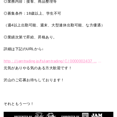
◎業務内容：接客、商品整理等
◎募集条件：18歳以上、学生不可
（週4以上出勤可能、週末、大型連休出勤可能、な方優遇）
◎業績次第で昇給、昇格あり。
詳細は下記のURLから↓
http：//
jamtrading.jp/fs/jamtrading/
C / 0000002437
…
…
元気がありやる気のある方大歓迎です！
沢山のご応募お待ちしております！
それともう一つ！