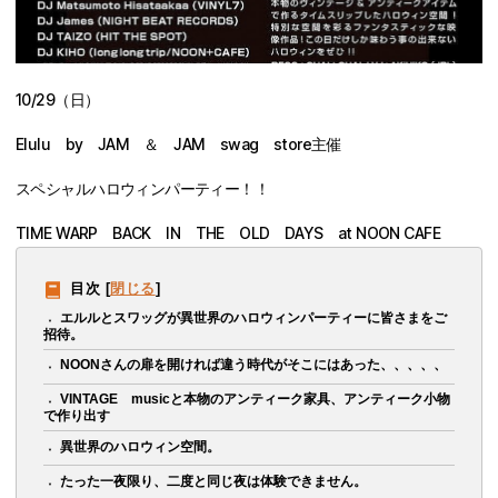
10/29（日）
Elulu by JAM ＆ JAM swag store主催
スペシャルハロウィンパーティー！！
TIME WARP BACK IN THE OLD DAYS at NOON CAFE
目次
[
閉じる
]
エルルとスワッグが異世界のハロウィンパーティーに皆さまをご
招待。
NOONさんの扉を開ければ違う時代がそこにはあった、、、、、
VINTAGE musicと本物のアンティーク家具、アンティーク小物
で作り出す
異世界のハロウィン空間。
たった一夜限り、二度と同じ夜は体験できません。