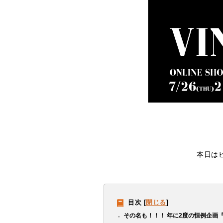
本日は
目次
[
閉じる
]
その名も！！！ 年に2度の恒例企画『V