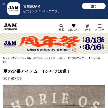
開く
古着屋JAM
公式オンラインストアアプリ
検索
お気に入り
カート
メニュー
>
ストアマガジン
>
JAM
>
堀江オレンジストリート店
>
夏の定番アイテム Tシャツ10
選！
夏の定番アイテム Tシャツ10選！
2021/07/06