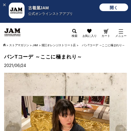
開く
古着屋JAM
公式オンラインストアアプリ
検索
お気に入り
カート
メニュー
>
ストアマガジン
>
JAM
>
堀江オレンジストリート店
>
バンTコーデ ～ここに極まれり～
バンTコーデ ～ここに極まれり～
2021/06/24