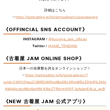
詳細はこちら
☞
https://jamtrading.jp/fs/jamtrading/c/carecleaning
《OFFINCIAL SNS ACCOUNT》
INSTAGRAM
/
@furugiya_jam_official
Twitter
/
@JAM_TRADING
《古着屋 JAM ONLINE SHOP》
日本一の在庫数を誇るオンラインショップ！
☞
https://jamtrading.jp/fs/jamtrading/c/?
gclid=Cj0KCQjwzZj2BRDVARIsABs3l9LARmWEqZDArRILDI4v
KW44InvbzfWcj6eH94-K9mZTRfcrhVV0T-IaAsbnEALw_wcB
《NEW 古着屋 JAM 公式アプリ》