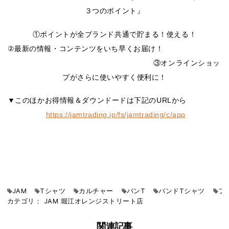
３つのポイント』
①ポイントが全ブランド共通で貯まる！使える！
②最新の情報・コンテンツをいち早くお届け！
③オンラインショッ
プがさらに使いやすく便利に！
▼このほかお得情報＆ダウンドードは下記のURLから
https://jamtrading.jp/fs/jamtrading/c/app
JAM
Tシャツ
カルチャー
バンT
バンドTシャツ
フ
カテゴリ：
JAM
堀江オレンジストリート店
関連記事