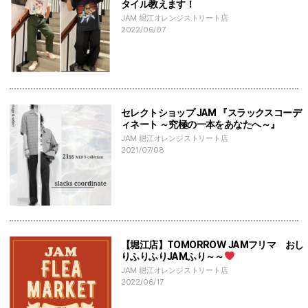
タイル教えます！
JAM 堀江オレンジストリート店
2022/06/07
セレクトショップ JAM 『スラックスコーデ
ィネート ～究極の一本をあなたへ～』
JAM 堀江オレンジストリート店
2021/07/08
【堀江店】TOMORROW JAMフリマ おし
りふりふりJAMふり～～
JAM 堀江オレンジストリート店
2022/06/17