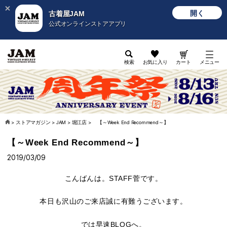
開く
古着屋JAM
公式オンラインストアアプリ
検索
お気に入り
カート
メニュー
>
ストアマガジン
>
JAM
>
堀江店
>
【～Week End Recommend～】
【～Week End Recommend～】
2019/03/09
こんばんは。STAFF菅です。
本日も沢山のご来店誠に有難うございます。
では早速BLOGへ。