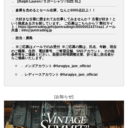
【Ralph Lauren / ラガーシャツ / SIZE XL】
倉庫を含めるとセール在庫、なんと6000点以上！！
大好きな古着に囲まれてお仕事してみませんか？ 古着が好き！と
いう熱意ある方を探しています。 ㅤㅤㅤㅤㅤㅤㅤㅤㅤㅤㅤㅤ ご応募はこちらから▽ 弊社サイ
ト：https://jamtrading.jp/fs/jamtrading/c/0000002437#aa1 メール
共通：info@jamtrading.jp
担当：廣島
※ご応募はメールでのみ受付 ㅤㅤㅤㅤㅤㅤㅤㅤㅤㅤㅤㅤ ※ご応募の際は、氏名、年齢、現在
のご職業、住所、電話番号、ご希望店舗、SNSアカウント、その他
条件等をご連絡ください。面接日時等調整次第、折り返し担当者か
らご連絡いたします。
メンズアカウント ＠furugiya_jam_official
レディースアカウント ＠furugiya_jam_official
[お知らせ]