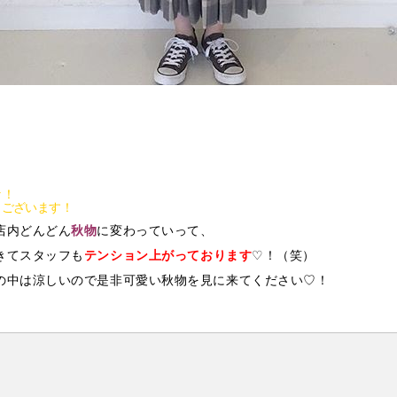
☆！
うございます！
店内どんどん
秋物
に変わっていって、
きてスタッフも
テンション上がっております
♡！（笑）
の中は涼しいので是非可愛い秋物を見に来てください♡！