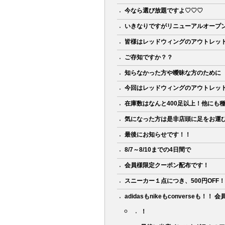
今なら選び放題ですよ♡♡♡
いきなりですがリニューアルオープ
皆様はレッドウィングのアウトレッ
ご存知ですか？？
知らなかった方や曖昧な方のために
今回はレッドウィングのアウトレッ
在庫数はなんと400足以上！他にも
気になった方は是非店頭に足をお運
最後にお知らせです！！
8/7～8/10までの4日間で
会員様限定クーポン配布です！
スニーカー１点につき、500円OFF
adidasもnikeもconverseも！
！