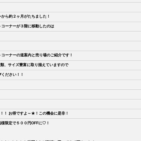
ンから約２ヶ月がたちました！
トコーナーが３階に移動したのは
トコーナーの道案内と売り場のご紹介です！
種類、サイズ豊富に取り揃えていますので
びください！！
！！！ お得ですよ～★！この機会に是非！
！ 会員様限定で５００円OFFに♡！