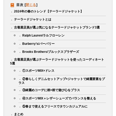
目次
[
閉じる
]
2024年の春のトレンド【テーラードジャケット】
テーラードジャケットとは
古着屋店員が選ぶ気になるテーラードジャケットブランド3選
Ralph Lauren/ラルフローレン
Burberry’s/バーバリー
Brooks Brothers/ブルックスブラザーズ
古着屋店員が選ぶテーラードジャケットを使ったコーディネート
5選
①スポーツMIX×ドレス
②春らしくデニムセットアップ×ジャケットで綺麗要素をプ
ラス
③綺麗めコーデに柄×柄で遊び心をプラス
④スポーツMIX＋レザーシューズでバランスを整える
⑤春まで使えるフリースでタウンカジュアルに
まとめ