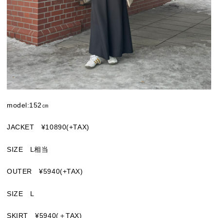
model:152㎝
JACKET ¥10890(+TAX)
SIZE L相当
OUTER ¥5940(+TAX)
SIZE L
SKIRT ¥5940(＋TAX)