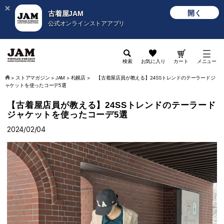
開く
古着屋JAM
公式オンラインストアアプリ
検索
お気に入り
カート
メニュー
>
ストアマガジン
>
JAM
>
札幌店
>
【古着屋店員が教える】24SSトレンドのテーラードジ
ャケットを使ったコーデ5選
【古着屋店員が教える】24SSトレンドのテーラード
ジャケットを使ったコーデ5選
2024/02/04