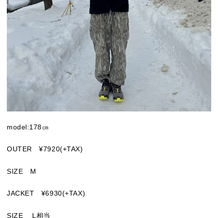
model:178㎝
OUTER ¥7920(+TAX)
SIZE M
JACKET ¥6930(+TAX)
SIZE L相当