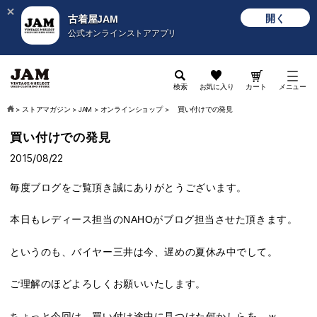
開く
古着屋JAM
公式オンラインストアアプリ
検索
お気に入り
カート
メニュー
>
ストアマガジン
>
JAM
>
オンラインショップ
>
買い付けでの発見
買い付けでの発見
2015/08/22
毎度ブログをご覧頂き誠にありがとうございます。
本日もレディース担当のNAHOがブログ担当させた頂きます。
というのも、バイヤー三井は今、遅めの夏休み中でして。
ご理解のほどよろしくお願いいたします。
ちょっと今回は、買い付け途中に見つけた何かしらを。ｗ