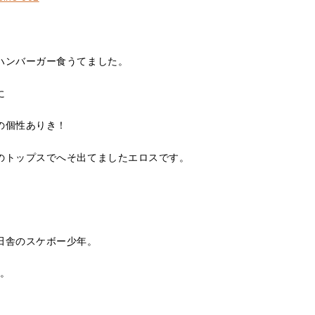
ハンバーガー食うてました。
に
の個性ありき！
のトップスでへそ出てましたエロスです。
田舎のスケボー少年。
。