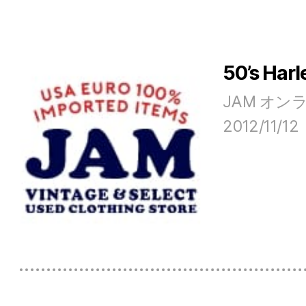
50’s H
JAM オ
2012/11/12