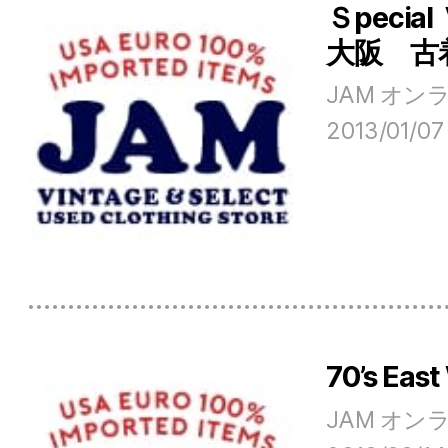
Ｓpecia
大阪 古
JAM オ
2013/01/07
70’s E
JAM オ