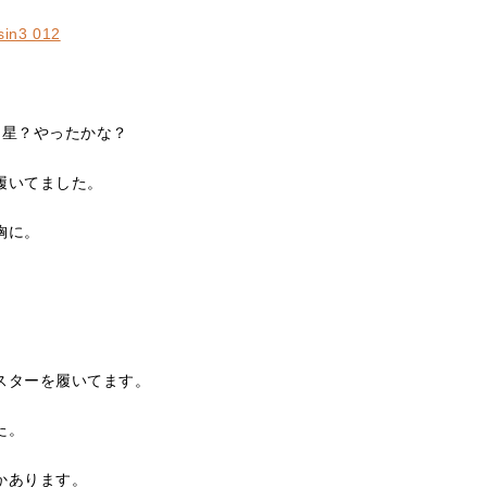
つ星？やったかな？
履いてました。
胸に。
スターを履いてます。
た。
かあります。