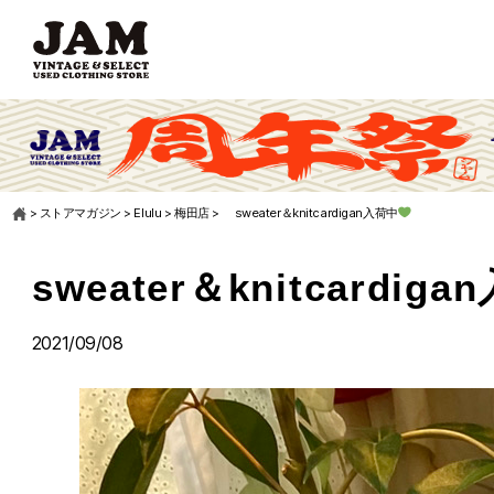
>
ストアマガジン
>
Elulu
>
梅田店
>
sweater＆knitcardigan入荷中
sweater＆knitcardig
2021/09/08