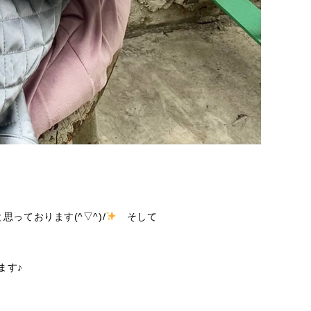
っております(^▽^)/
そして
ます♪