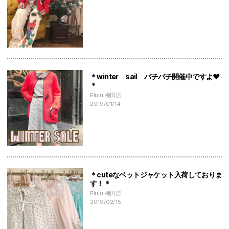
＊winter sail バチバチ開催中ですよ♥
＊
Elulu 梅田店
2019/01/14
＊cuteなベットジャケット入荷しておりま
す！＊
Elulu 梅田店
2019/02/15