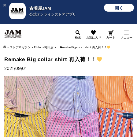
開く
古着屋JAM
公式オンラインストアアプリ
検索
お気に入り
カート
メニュー
>
ストアマガジン
>
Elulu
>
梅田店
>
Remake Big collar shirt 再入荷！！
Remake Big collar shirt 再入荷！！
2021/09/01