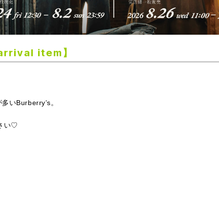
rrival item】
が多いBurberry’s。
さい♡