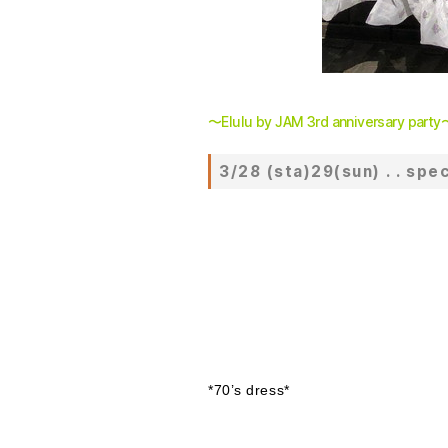
〜Elulu by JAM 3rd anniversary party
3/28 (sta)29(sun) . . 
*70’s dress*