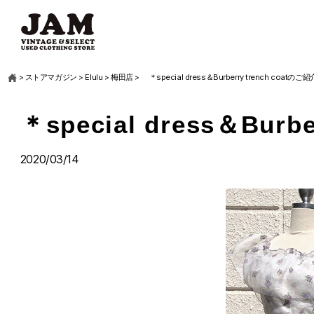
>
ストアマガジン
>
Elulu
>
梅田店
>
＊special dress＆Burberry trench coatのご
＊special dress＆Burb
2020/03/14