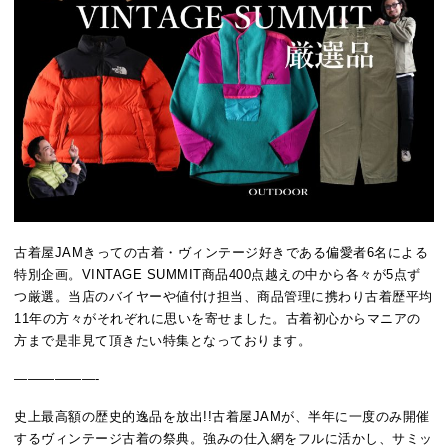
古着屋JAMきっての古着・ヴィンテージ好きである偏愛者6名による
特別企画。VINTAGE SUMMIT商品400点越えの中から各々が5点ず
つ厳選。当店のバイヤーや値付け担当、商品管理に携わり古着歴平均
11年の方々がそれぞれに思いを寄せました。古着初心からマニアの
方まで是非見て頂きたい特集となっております。
——————-
史上最高額の歴史的逸品を放出!!古着屋JAMが、半年に一度のみ開催
するヴィンテージ古着の祭典。強みの仕入網をフルに活かし、サミッ