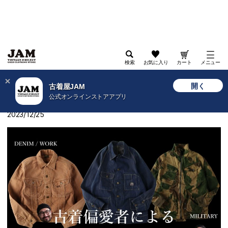
検索
お気に入り
カート
メニュー
>
古着屋JAM WEB
>
特集
>
2024
>
VINTAGE SUMMIT 2024 -古着偏愛者厳選5品-
開く
古着屋JAM
公式オンラインストアアプリ
VINTAGE SUMMIT 2024 -古着偏愛者厳選5品-
2023/12/25