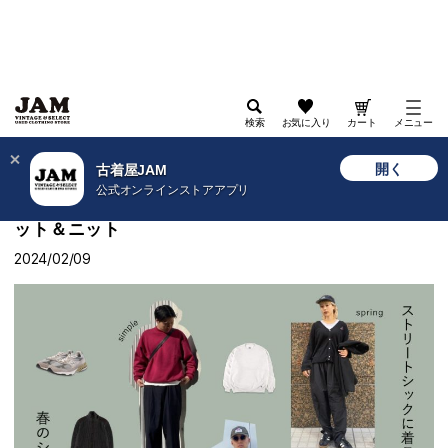
検索
お気に入り
カート
メニュー
>
古着屋JAM WEB
>
特集
>
2024
>
ストリートシックに着こなす、春のシンプルスウェット
開く
古着屋JAM
＆ニット
公式オンラインストアアプリ
ストリートシックに着こなす、春のシンプルスウェ
ット＆ニット
2024/02/09