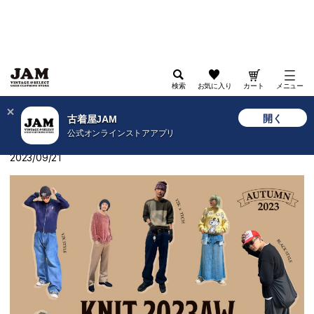
検索
お気に入り
カート
メニュー
>
古着屋JAM WEB
>
特集
>
2023
>
KNIT 2023AW STYLING
開く
古着屋JAM
公式オンラインストアアプリ
KNIT 2023AW STYLING
2023/09/21