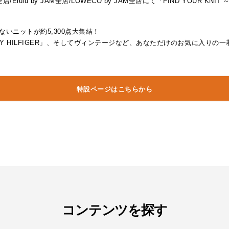
lulu by JAM全店/LOWECO by JAM全店にて「FIND YOUR 
かせないニットが約5,300点大集結！
「TOMMY HILFIGER」、そしてヴィンテージなど、あなただけのお気に入り
特設ページはこちらから
コンテンツを探す