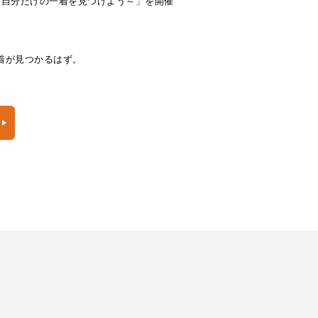
KNIT ～自分だけの一着を見つけよう～」を開催
の一着が見つかるはず。