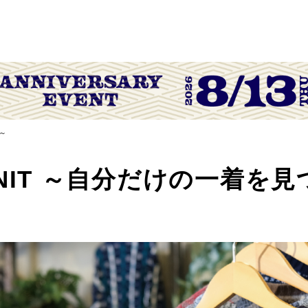
う～
R KNIT ～自分だけの一着を