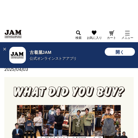
検索
お気に入り
カート
メニュー
>
古着屋JAM WEB
>
特集
>
2025
>
古着屋JAMで何買った？Vol.5-梅田茶屋町編-
開く
古着屋JAM
公式オンラインストアアプリ
古着屋JAMで何買った？Vol.5-梅田茶屋町編-
2025/04/03