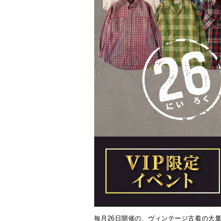
JAM26ヴィンテージ市 毎月26日はヴィ
毎月26日開催の、ヴィンテージ古着の大