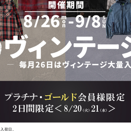
ンテージ大量入荷DAY
量入荷日。