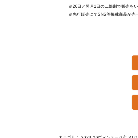
※26日と翌月1日の二部制で販売を
※先行販売にてSNS等掲載商品が売
カテゴリ：
2024
26ヴィンテージ市
VTG