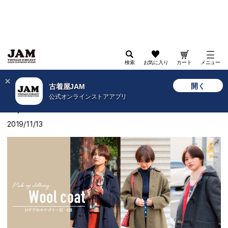
検索
お気に入り
カート
メニュー
>
古着屋JAM WEB
>
特集
>
2019
>
Pick up clothing “Wool coat” 古着屋JAM（ジャム）
開く
古着屋JAM
公式オンラインストアアプリ
Pick up clothing “Wool coat” 古着屋JAM（ジャ
ム）
2019/11/13