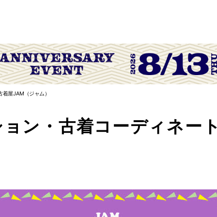
古着屋JAM（ジャム）
ション・古着コーディネート特
）