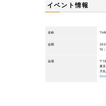
イベント情報
名称
THR
会期
20
10
会場
〒10
東京
大丸
Go