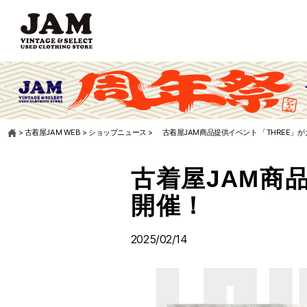
>
古着屋JAM WEB
>
ショップニュース
>
古着屋JAM商品提供イベント 「THREE」
古着屋JAM商
開催！
2025/02/14