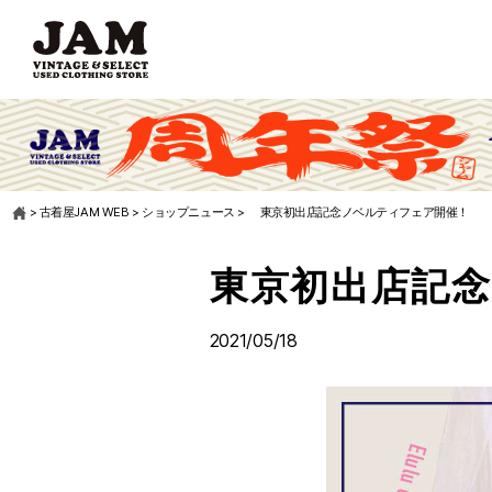
>
古着屋JAM WEB
>
ショップニュース
>
東京初出店記念ノベルティフェア開催！
東京初出店記
2021/05/18