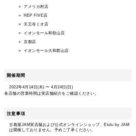
ェ
アメリカ村店
ッ
HEP FIVE店
ト
天王寺ミオ店
が
全
イオンモール和歌山店
品
京都店
1,100
円
イオンモール大和郡山店
均
一！
開催期間
2022年
4
月
14
日(木) 〜
4
月
24
日(日)
各店舗の営業時間は
実店舗紹介
をご確認ください。
注意事項
古着屋JAM実店舗および公式オンラインショップ、Elulu by JAM
は開催しておりません。予めご了承ください。