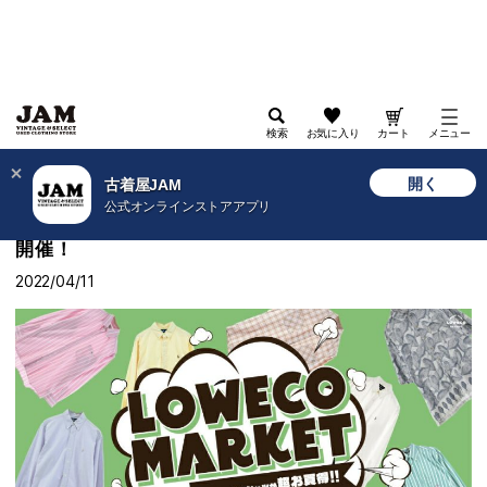
検索
お気に入り
カート
メニュー
>
古着屋JAM WEB
>
ショップニュース
>
LOWECO by JAM 実店舗にて、ロエコマーケット開
開く
古着屋JAM
催！
公式オンラインストアアプリ
LOWECO by JAM 実店舗にて、ロエコマーケット
開催！
2022/04/11