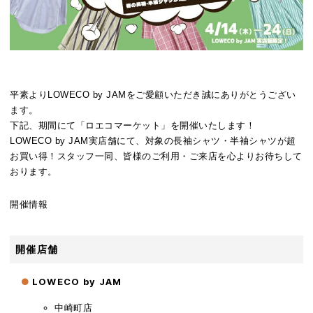
平素よりLOWECO by JAMをご愛顧いただき誠にありがとうござい
【ロ
ます。
エ
下記、期間にて「ロエコマーケット」を開催いたします！
コ
LOWECO by JAM実店舗にて、対象の長袖シャツ・半袖シャツが超
マ
お買い得！
スタッフ一同、皆様のご利用・ご来店を心よりお待ちして
ー
おります。
ケ
ッ
開催情報
ト
開
催】
開催店舗
対
象
の
LOWECO by JAM
ス
中崎町店
ウ