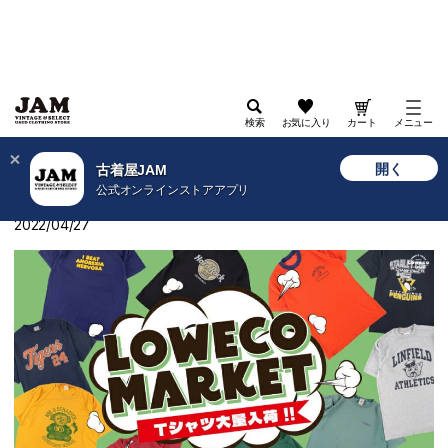
検索
お気に入り
カート
メニュー
>
古着屋JAM WEB
>
ショップニュース
>
【ロエコマーケット開催】Tシャツ大量入荷！
開く
古着屋JAM
公式オンラインストアアプリ
【ロエコマーケット開催】Tシャツ大量入荷！
2022/04/27