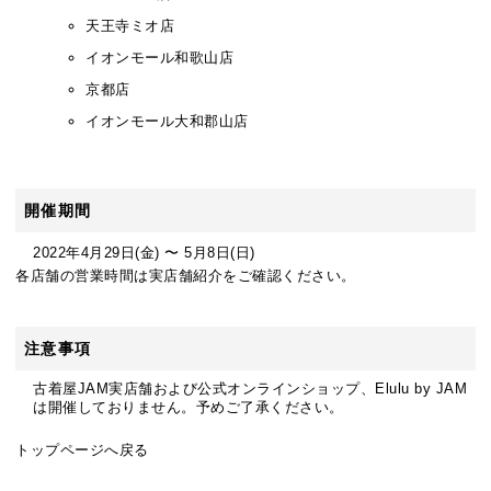
入
天王寺ミオ店
荷！
イオンモール和歌山店
京都店
イオンモール大和郡山店
開催期間
2022年
4
月
29
日(金) 〜
5
月
8
日(日)
各店舗の営業時間は
実店舗紹介
をご確認ください。
注意事項
古着屋JAM実店舗および公式オンラインショップ、Elulu by JAM
は開催しておりません。予めご了承ください。
トップページへ戻る