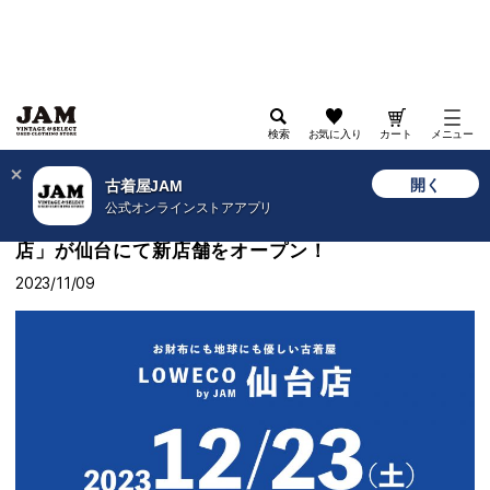
検索
お気に入り
カート
メニュー
>
古着屋JAM WEB
>
ショップニュース
>
2023年12月23日(土)に「LOWECO by JAM 仙台
開く
古着屋JAM
店」が仙台にて新店舗をオープン！
公式オンラインストアアプリ
2023年12月23日(土)に「LOWECO by JAM 仙台
店」が仙台にて新店舗をオープン！
2023/11/09