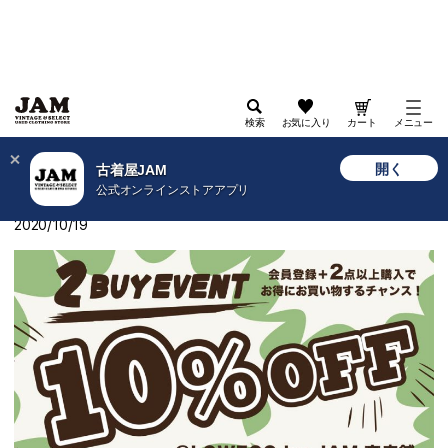
検索
お気に入り
カート
メニュー
>
古着屋JAM WEB
>
ショップニュース
>
LOWECO 2BUY10%OFF 古着屋JAM（ジャム）
開く
古着屋JAM
公式オンラインストアアプリ
LOWECO 2BUY10%OFF 古着屋JAM（ジャム）
2020/10/19