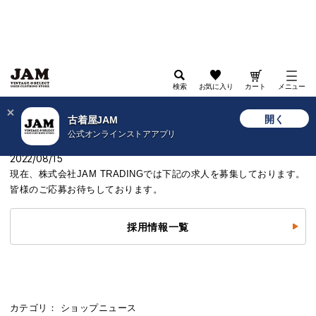
検索
お気に入り
カート
メニュー
>
古着屋JAM WEB
>
ショップニュース
>
【求人募集】店舗/内勤スタッフ大募集！
開く
古着屋JAM
公式オンラインストアアプリ
【求人募集】店舗/内勤スタッフ大募集！
2022/08/15
現在、株式会社JAM TRADINGでは下記の求人を募集しております。
皆様のご応募お待ちしております。
採用情報一覧
カテゴリ：
ショップニュース