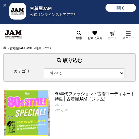
開く
古着屋JAM
公式オンラインストアアプリ
検索
お気に入り
カート
メニュー
>
古着屋JAM WEB
>
特集
>
2017
絞り込む
カテゴリ
80年代ファッション・古着コーディネート
特集 | 古着屋JAM（ジャム）
2017
2017/5/1