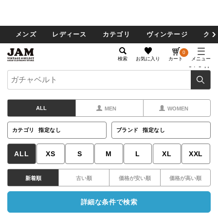
メンズ
レディース
カテゴリ
ヴィンテージ
グッ
0
検索
お気に入り
カート
メニュー
3
/
3
件
ALL
MEN
WOMEN
カテゴリ
指定なし
ブランド
指定なし
ALL
XS
S
M
L
XL
XXL
新着順
古い順
価格が安い順
価格が高い順
詳細な条件で検索