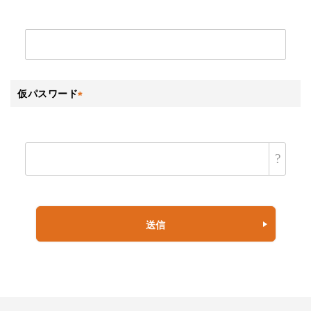
(必
須)
仮パスワード
(必
須)
送信