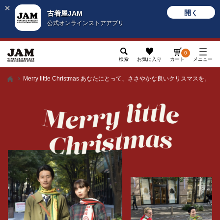
開く
古着屋JAM
公式オンラインストアアプリ
0
検索
お気に入り
カート
メニュー
Merry little Christmas あなたにとって、ささやかな良いクリスマスを。