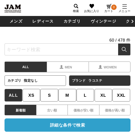
0
検索
お気に入り
カート
メニュー
メンズ
レディース
カテゴリ
ヴィンテージ
グッ
60
/
478
件
ALL
MEN
WOMEN
カテゴリ
指定なし
ブランド
ラコステ
ALL
XS
S
M
L
XL
XXL
新着順
古い順
価格が安い順
価格が高い順
詳細な条件で検索