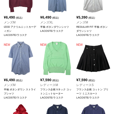
¥
6,490
¥
6,490
¥
5,390
(税込)
(税込)
(税込)
メンズM
メンズXL
メンズM
IZOD アクリルニットカーデ
半袖 ボタンダウンシャツ
REGULAR FIT 半袖 ボタン
ィガン
LACOSTE/ラコステ
ダウンシャツ
LACOSTE/ラコステ
LACOSTE/ラコステ
¥
6,490
¥
7,590
¥
7,590
(税込)
(税込)
(税込)
メンズM
レディースM
レディースS
半袖 ボタンダウン ストライ
フランス企画 Vネック コッ
フランス企画 コットン プリ
プシャツ
トンニットセーター
ーツ ミニスカート
LACOSTE/ラコステ
LACOSTE/ラコステ
LACOSTE/ラコステ